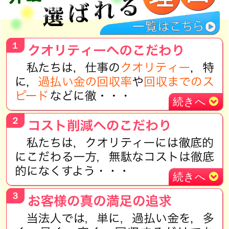
１
続きへ
２
続きへ
３